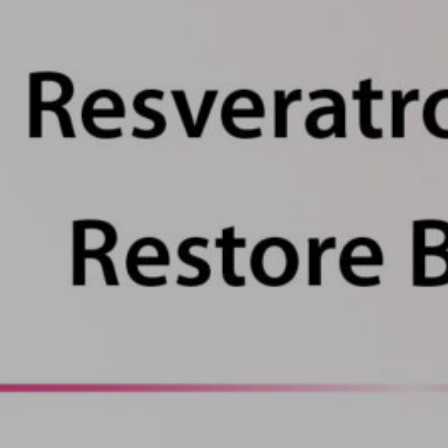
Hit enter to search or ESC to close